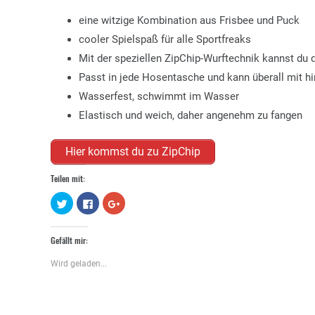
eine witzige Kombination aus Frisbee und Puck
cooler Spielspaß für alle Sportfreaks
Mit der speziellen ZipChip-Wurftechnik kannst du 
Passt in jede Hosentasche und kann überall mit
Wasserfest, schwimmt im Wasser
Elastisch und weich, daher angenehm zu fangen
Hier kommst du zu ZipChip
Teilen mit:
Klick,
Klick,
Zum
um
um
Teilen
über
auf
auf
Twitter
Facebook
Google+
zu
zu
anklicken
Gefällt mir:
teilen
teilen
(Wird
(Wird
(Wird
in
in
in
neuem
Wird geladen...
neuem
neuem
Fenster
Fenster
Fenster
geöffnet)
geöffnet)
geöffnet)