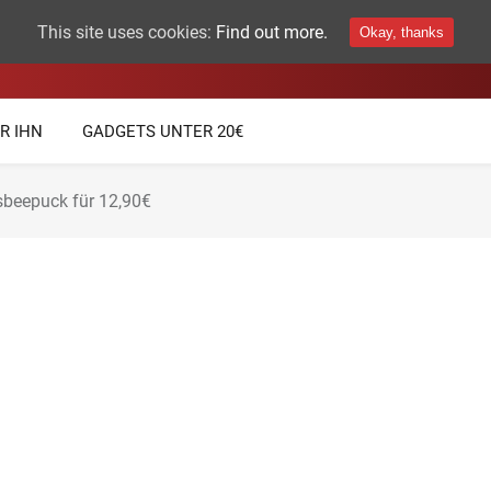
This site uses cookies:
Find out more.
Okay, thanks
THEMEN
TECHNIK GADGETS
R IHN
GADGETS UNTER 20€
sbeepuck für 12,90€