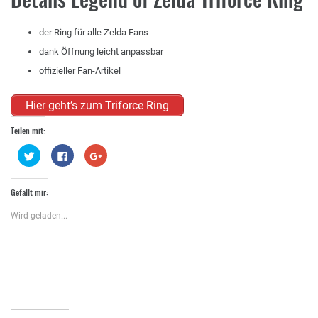
der Ring für alle Zelda Fans
dank Öffnung leicht anpassbar
offizieller Fan-Artikel
Hier geht’s zum Triforce Ring
Teilen mit:
Klick,
Klick,
Zum
um
um
Teilen
über
auf
auf
Twitter
Facebook
Google+
zu
zu
anklicken
Gefällt mir:
teilen
teilen
(Wird
(Wird
(Wird
in
in
in
neuem
Wird geladen...
neuem
neuem
Fenster
Fenster
Fenster
geöffnet)
geöffnet)
geöffnet)