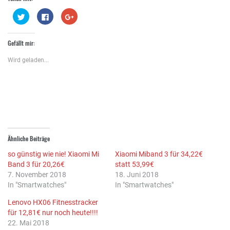
Klick,
Klick,
Zum
um
um
Teilen
über
auf
auf
Twitter
Facebook
Google+
zu
zu
anklicken
Gefällt mir:
teilen
teilen
(Wird
(Wird
(Wird
in
in
in
neuem
Wird geladen...
neuem
neuem
Fenster
Fenster
Fenster
geöffnet)
geöffnet)
geöffnet)
Ähnliche Beiträge
so günstig wie nie! Xiaomi Mi
Xiaomi Miband 3 für 34,22€
Band 3 für 20,26€
statt 53,99€
7. November 2018
18. Juni 2018
In "Smartwatches"
In "Smartwatches"
Lenovo HX06 Fitnesstracker
für 12,81€ nur noch heute!!!!
22. Mai 2018