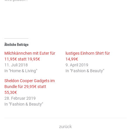
neuem
neuem
Fenster
Fenster
Fenster
geöffnet)
geöffnet)
geöffnet)
Ähnliche Beiträge
Milchkännchen mit Euter für
lustiges Einhorn Shirt für
11,95€ statt 19,95€
14,99€
11. Juli 2018
9. April 2019
In "Home & Living"
In "Fashion & Beauty"
Sheldon Cooper Gadgets im
Bundle für 29,95€ statt
55,30€
28. Februar 2019
In "Fashion & Beauty"
zurück