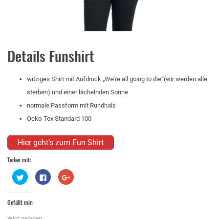
Details Funshirt
witziges Shirt mit Aufdruck „We’re all going to die“(wir werden alle
sterben) und einer lächelnden Sonne
normale Passform mit Rundhals
Oeko-Tex Standard 100
Hier geht’s zum Fun Shirt
Teilen mit:
Klick,
Klick,
Zum
um
um
Teilen
über
auf
auf
Twitter
Facebook
Google+
zu
zu
anklicken
Gefällt mir:
teilen
teilen
(Wird
(Wird
(Wird
in
in
in
neuem
Wird geladen...