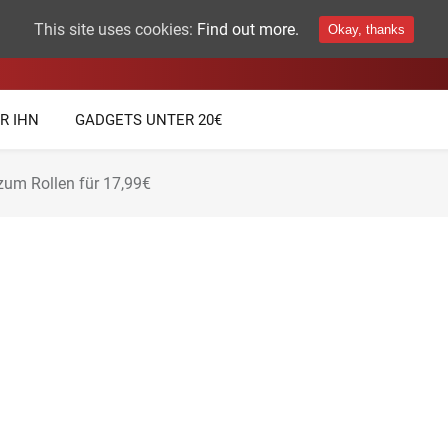
This site uses cookies:
Find out more.
Okay, thanks
THEMEN
TECHNIK GADGETS
R IHN
GADGETS UNTER 20€
um Rollen für 17,99€