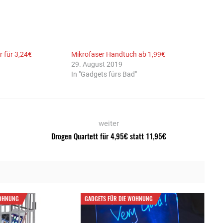
r für 3,24€
Mikrofaser Handtuch ab 1,99€
29. August 2019
In "Gadgets fürs Bad"
weiter
Drogen Quartett für 4,95€ statt 11,95€
WOHNUNG
GADGETS FÜR DIE WOHNUNG