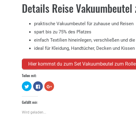
Details Reise Vakuumbeutel
praktische Vakuumbeutel für zuhause und Reisen
spart bis zu 75% des Platzes
einfach Textilien hineinlegen, verschließen und die
ideal für Kleidung, Handtücher, Decken und Kissen
Hier kommst du zum Set Vakuumbeutel zum Roll
Teilen mit:
Klick,
Klick,
Zum
um
um
Teilen
über
auf
auf
Twitter
Facebook
Google+
zu
zu
anklicken
Gefällt mir:
teilen
teilen
(Wird
(Wird
(Wird
in
in
in
neuem
Wird geladen...
neuem
neuem
Fenster
Fenster
Fenster
geöffnet)
geöffnet)
geöffnet)