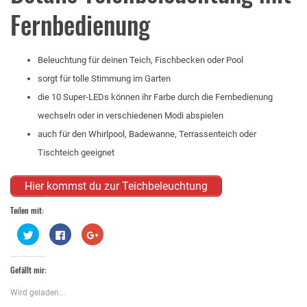
Fernbedienung
Beleuchtung für deinen Teich, Fischbecken oder Pool
sorgt für tolle Stimmung im Garten
die 10 Super-LEDs können ihr Farbe durch die Fernbedienung
wechseln oder in verschiedenen Modi abspielen
auch für den Whirlpool, Badewanne, Terrassenteich oder
Tischteich geeignet
Hier kommst du zur Teichbeleuchtung
Teilen mit:
Klick,
Klick,
Zum
um
um
Teilen
über
auf
auf
Twitter
Facebook
Google+
zu
zu
anklicken
Gefällt mir:
teilen
teilen
(Wird
(Wird
(Wird
in
in
in
neuem
Wird geladen...
neuem
neuem
Fenster
Fenster
Fenster
geöffnet)