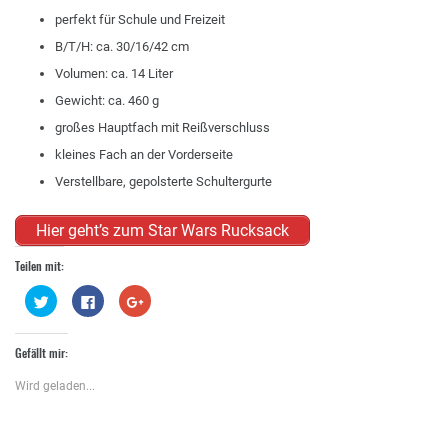
perfekt für Schule und Freizeit
B/T/H: ca. 30/16/42 cm
Volumen: ca. 14 Liter
Gewicht: ca. 460 g
großes Hauptfach mit Reißverschluss
kleines Fach an der Vorderseite
Verstellbare, gepolsterte Schultergurte
Hier geht’s zum Star Wars Rucksack
Teilen mit:
Klick,
Klick,
Zum
um
um
Teilen
über
auf
auf
Twitter
Facebook
Google+
zu
zu
anklicken
Gefällt mir:
teilen
teilen
(Wird
(Wird
(Wird
in
in
in
neuem
Wird geladen...
neuem
neuem
Fenster
Fenster
Fenster
geöffnet)
geöffnet)
geöffnet)