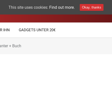
This site uses cookies:
Find out more.
Okay, thanks
THEMEN
TECHNIK GADGETS
R IHN
GADGETS UNTER 20€
anter + Buch