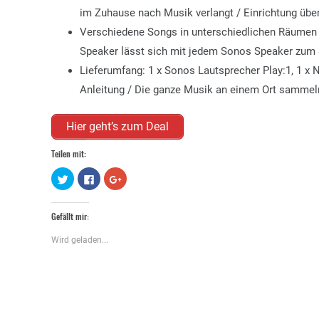
im Zuhause nach Musik verlangt / Einrichtung übe
Verschiedene Songs in unterschiedlichen Räumen 
Speaker lässt sich mit jedem Sonos Speaker zum
Lieferumfang: 1 x Sonos Lautsprecher Play:1, 1 x N
Anleitung / Die ganze Musik an einem Ort sammel
Hier geht’s zum Deal
Teilen mit:
Klick,
Klick,
Zum
um
um
Teilen
über
auf
auf
Twitter
Facebook
Google+
zu
zu
anklicken
Gefällt mir:
teilen
teilen
(Wird
(Wird
(Wird
in
in
in
neuem
Wird geladen...
neuem
neuem
Fenster
Fenster
Fenster
geöffnet)
geöffnet)
geöffnet)