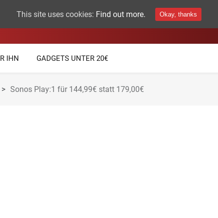
This site uses cookies:
Find out more.
Okay, thanks
THEMEN
TECHNIK GADGETS
R IHN
GADGETS UNTER 20€
>
Sonos Play:1 für 144,99€ statt 179,00€