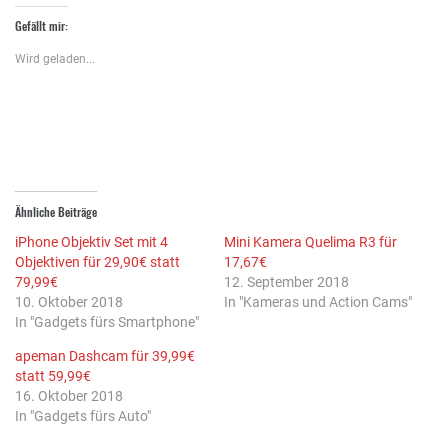
Twitter
Facebook
Google+
zu
zu
anklicken
Gefällt mir:
teilen
teilen
(Wird
(Wird
(Wird
in
in
in
neuem
Wird geladen...
neuem
neuem
Fenster
Fenster
Fenster
geöffnet)
geöffnet)
geöffnet)
Ähnliche Beiträge
iPhone Objektiv Set mit 4
Mini Kamera Quelima R3 für
Objektiven für 29,90€ statt
17,67€
79,99€
12. September 2018
10. Oktober 2018
In "Kameras und Action Cams"
In "Gadgets fürs Smartphone"
apeman Dashcam für 39,99€
statt 59,99€
16. Oktober 2018
In "Gadgets fürs Auto"