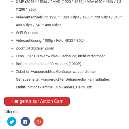
3 MP (2048 * 1536) / 2MHD (1920 * 1080) / VGA (640 * 480) / 1,3
(1280 * 960)
Videoentschließung 1920 * 1080 30fps / 1280 * 720 60fps / 848 *
480 60fps / 640 * 480 60fps
WiFi Wireless
Videoauflösung: 1080p / Foto: 4032 * 3024
Zoom x4 digitaler Zoom
Lens 170 ° HD Weitwinkel-Fischauge, nicht verformbar
Batterielebensdauer 80 Minuten (1080P)
Zubehör: wasserdichtes Gehäuse, wasserdichter
Gehäusehalter, wasserdichter Gehäuseclip, Fahrradhalter,
Multifunktionsklemme, Clip-Kamera, Helm Sitz
Hier geht’s zur Action Cam
Teilen mit:
Klick,
Klick,
Zum
um
um
Teilen
über
auf
auf