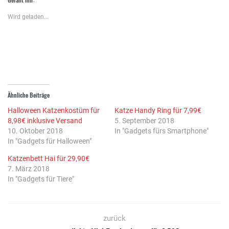
teilen
teilen
(Wird
(Wird
(Wird
in
in
in
neuem
Wird geladen...
neuem
neuem
Fenster
Fenster
Fenster
geöffnet)
geöffnet)
geöffnet)
Ähnliche Beiträge
Halloween Katzenkostüm für
Katze Handy Ring für 7,99€
8,98€ inklusive Versand
5. September 2018
10. Oktober 2018
In "Gadgets fürs Smartphone"
In "Gadgets für Halloween"
Katzenbett Hai für 29,90€
7. März 2018
In "Gadgets für Tiere"
zurück