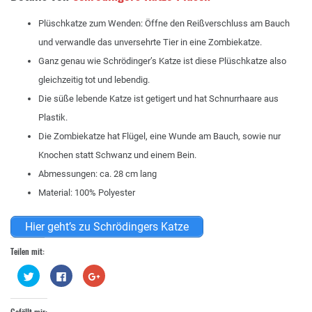
Plüschkatze zum Wenden: Öffne den Reißverschluss am Bauch
und verwandle das unversehrte Tier in eine Zombiekatze.
Ganz genau wie Schrödinger’s Katze ist diese Plüschkatze also
gleichzeitig tot und lebendig.
Die süße lebende Katze ist getigert und hat Schnurrhaare aus
Plastik.
Die Zombiekatze hat Flügel, eine Wunde am Bauch, sowie nur
Knochen statt Schwanz und einem Bein.
Abmessungen: ca. 28 cm lang
Material: 100% Polyester
Hier geht’s zu Schrödingers Katze
Teilen mit:
Klick,
Klick,
Zum
um
um
Teilen
über
auf
auf
Twitter
Facebook
Google+
zu
zu
anklicken
Gefällt mir: