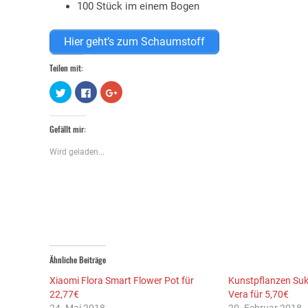
100 Stück im einem Bogen
Hier geht’s zum Schaumstoff
Teilen mit:
Klick,
Klick,
Zum
um
um
Teilen
über
auf
auf
Twitter
Facebook
Google+
zu
zu
anklicken
Gefällt mir:
teilen
teilen
(Wird
(Wird
(Wird
in
in
in
neuem
Wird geladen...
neuem
neuem
Fenster
Fenster
Fenster
geöffnet)
geöffnet)
geöffnet)
Ähnliche Beiträge
Xiaomi Flora Smart Flower Pot für
Kunstpflanzen Suk
22,77€
Vera für 5,70€
24. Mai 2018
20. Februar 2018