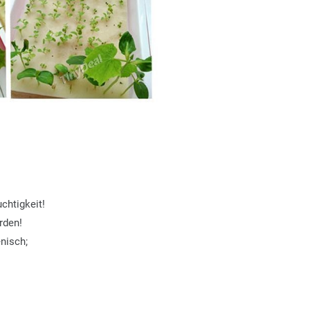
chtigkeit!
rden!
nisch;