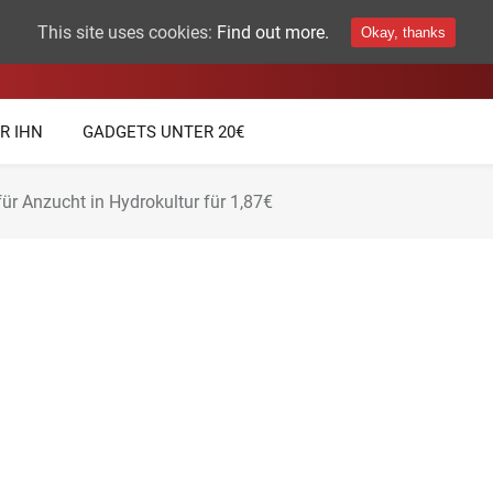
This site uses cookies:
Find out more.
Okay, thanks
THEMEN
TECHNIK GADGETS
R IHN
GADGETS UNTER 20€
r Anzucht in Hydrokultur für 1,87€