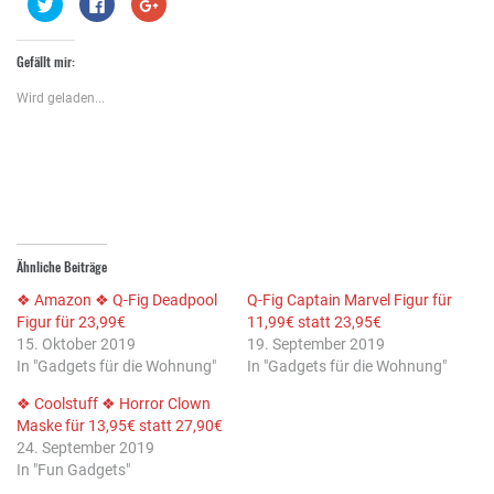
Klick,
Klick,
Zum
um
um
Teilen
über
auf
auf
Twitter
Facebook
Google+
zu
zu
anklicken
Gefällt mir:
teilen
teilen
(Wird
(Wird
(Wird
in
in
in
neuem
Wird geladen...
neuem
neuem
Fenster
Fenster
Fenster
geöffnet)
geöffnet)
geöffnet)
Ähnliche Beiträge
❖ Amazon ❖ Q-Fig Deadpool
Q-Fig Captain Marvel Figur für
Figur für 23,99€
11,99€ statt 23,95€
15. Oktober 2019
19. September 2019
In "Gadgets für die Wohnung"
In "Gadgets für die Wohnung"
❖ Coolstuff ❖ Horror Clown
Maske für 13,95€ statt 27,90€
24. September 2019
In "Fun Gadgets"