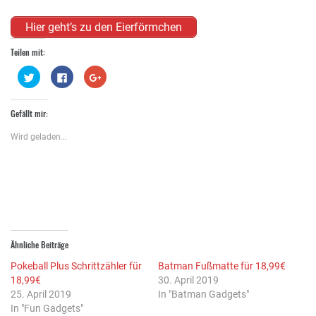
Hier geht’s zu den Eierförmchen
Teilen mit:
Klick,
Klick,
Zum
um
um
Teilen
über
auf
auf
Twitter
Facebook
Google+
zu
zu
anklicken
Gefällt mir:
teilen
teilen
(Wird
(Wird
(Wird
in
in
in
neuem
Wird geladen...
neuem
neuem
Fenster
Fenster
Fenster
geöffnet)
geöffnet)
geöffnet)
Ähnliche Beiträge
Pokeball Plus Schrittzähler für
Batman Fußmatte für 18,99€
18,99€
30. April 2019
25. April 2019
In "Batman Gadgets"
In "Fun Gadgets"