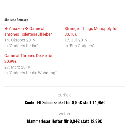
Ähnliche Beiträge
❖ Amazon ❖ Game of
Stranger Things Monopoly für
Thrones Toilettenaufkleber
33,10€
14. Oktober 2019
17. Juli 2019
In "Gadgets für ihn"
In "Fun Gadgets"
Game of Thrones Decke für
20,99€
27. März 2019
In "Gadgets für die Wohnung"
zurück
Coole LED Schnürsenkel für 8,95€ statt 14,95€
weiter
klammerloser Hefter für 9,94€ statt 12,99€