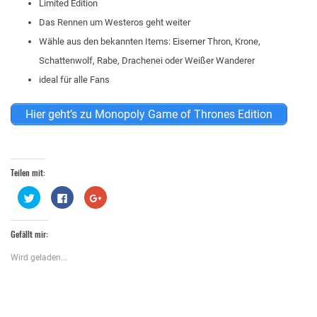
Limited Edition
Das Rennen um Westeros geht weiter
Wähle aus den bekannten Items: Eiserner Thron, Krone,
Schattenwolf, Rabe, Drachenei oder Weißer Wanderer
ideal für alle Fans
Hier geht’s zu Monopoly Game of Thrones Edition
Teilen mit:
Klick,
Klick,
Zum
um
um
Teilen
über
auf
auf
Twitter
Facebook
Google+
zu
zu
anklicken
Gefällt mir:
teilen
teilen
(Wird
(Wird
(Wird
in
in
in
neuem
Wird geladen...
neuem
neuem
Fenster
Fenster
Fenster
geöffnet)
geöffnet)
geöffnet)