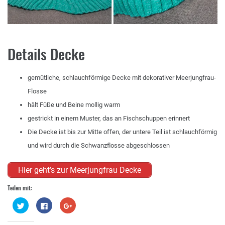
Details Decke
gemütliche, schlauchförmige Decke mit dekorativer Meerjungfrau-
Flosse
hält Füße und Beine mollig warm
gestrickt in einem Muster, das an Fischschuppen erinnert
Die Decke ist bis zur Mitte offen, der untere Teil ist schlauchförmig
und wird durch die Schwanzflosse abgeschlossen
Hier geht’s zur Meerjungfrau Decke
Teilen mit:
Klick,
Klick,
Zum
um
um
Teilen
über
auf
auf
Twitter
Facebook
Google+