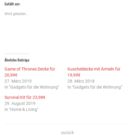
zu
zu
anklicken
Gefällt mir:
teilen
teilen
(Wird
(Wird
(Wird
in
in
in
neuem
Wird geladen...
neuem
neuem
Fenster
Fenster
Fenster
geöffnet)
geöffnet)
geöffnet)
Ähnliche Beiträge
Game of Thrones Decke für
Kuscheldecke mit Ärmeln für
20,99€
19,99€
27. März 2019
28. März 2018
In "Gadgets für die Wohnung"
In "Gadgets für die Wohnung"
Survival Kit für 23,98€
29. August 2019
In "Home & Living"
zurück