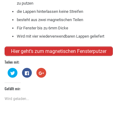
zu putzen
die Lappen hinterlassen keine Streifen
besteht aus zwei magnetischen Teilen
Für Fenster bis zu 6mm Dicke
Wird mit vier wiederverwendbaren Lappen geliefert
Hier geht’s zum magnetischen Fensterputzer
Teilen mit:
Klick,
Klick,
Zum
um
um
Teilen
über
auf
auf
Twitter
Facebook
Google+
zu
zu
anklicken
Gefällt mir:
teilen
teilen
(Wird
(Wird
(Wird
in
in
in
neuem
Wird geladen...
neuem
neuem
Fenster
Fenster
Fenster
geöffnet)
geöffnet)
geöffnet)