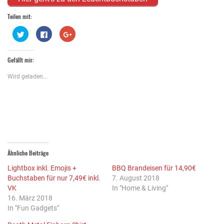
Teilen mit:
Klick,
Klick,
Zum
um
um
Teilen
über
auf
auf
Twitter
Facebook
Google+
zu
zu
anklicken
Gefällt mir:
teilen
teilen
(Wird
(Wird
(Wird
in
in
in
neuem
Wird geladen...
neuem
neuem
Fenster
Fenster
Fenster
geöffnet)
geöffnet)
geöffnet)
Ähnliche Beiträge
Lightbox inkl. Emojis +
BBQ Brandeisen für 14,90€
Buchstaben für nur 7,49€ inkl.
7. August 2018
VK
In "Home & Living"
16. März 2018
In "Fun Gadgets"