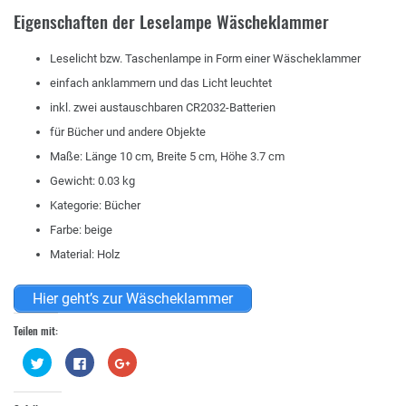
Eigenschaften der Leselampe Wäscheklammer
Leselicht bzw. Taschenlampe in Form einer Wäscheklammer
einfach anklammern und das Licht leuchtet
inkl. zwei austauschbaren CR2032-Batterien
für Bücher und andere Objekte
Maße: Länge 10 cm, Breite 5 cm, Höhe 3.7 cm
Gewicht: 0.03 kg
Kategorie: Bücher
Farbe: beige
Material: Holz
Hier geht’s zur Wäscheklammer
Teilen mit:
Klick,
Klick,
Zum
um
um
Teilen
über
auf
auf
Twitter
Facebook
Google+
zu
zu
anklicken