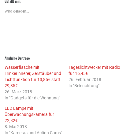
Gefällt mir:
teilen
teilen
(Wird
(Wird
(Wird
in
in
in
neuem
Wird geladen...
neuem
neuem
Fenster
Fenster
Fenster
geöffnet)
geöffnet)
geöffnet)
Ähnliche Beiträge
Wasserflasche mit
Tageslichtwecker mit Radio
Trinkerinnerer, Zerstäuber und
für 16,45€
Lichtfunktion für 13,85€ statt
26. Februar 2018
29,85€
In "Beleuchtung"
26. März 2018
In "Gadgets für die Wohnung"
LED Lampe mit
Überwachungskamera für
22,82€
8. Mai 2018
In "Kameras und Action Cams"