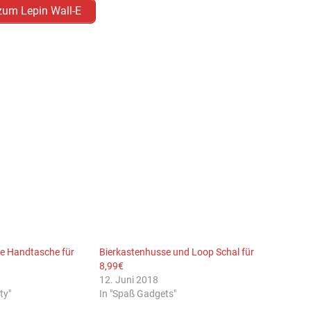
 zum Lepin Wall-E
ie Handtasche für
Bierkastenhusse und Loop Schal für
8,99€
12. Juni 2018
ty"
In "Spaß Gadgets"