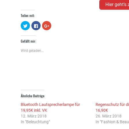
Hier geht’s
Teilen mit:
Klick,
Klick,
Zum
um
um
Teilen
über
auf
auf
Twitter
Facebook
Google+
zu
zu
anklicken
Gefällt mir:
teilen
teilen
(Wird
(Wird
(Wird
in
in
in
neuem
Wird geladen...
neuem
neuem
Fenster
Fenster
Fenster
geöffnet)
geöffnet)
geöffnet)
Ähnliche Beiträge
Bluetooth Lautsprecherlampe für
Regenschutz für d
19,95€ inkl. VK
16,90€
12. März 2018
26. März 2018
In "Beleuchtung"
In "Fashion & Beau