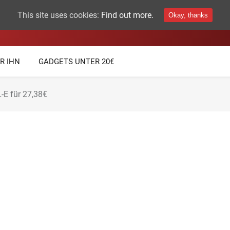
This site uses cookies:
Find out more.
Okay, thanks
THEMEN
TECHNIK GADGETS
R IHN
GADGETS UNTER 20€
-E für 27,38€