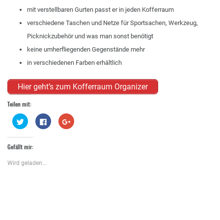
mit verstellbaren Gurten passt er in jeden Kofferraum
verschiedene Taschen und Netze für Sportsachen, Werkzeug,
Picknickzubehör und was man sonst benötigt
keine umherfliegenden Gegenstände mehr
in verschiedenen Farben erhältlich
Hier geht’s zum Kofferraum Organizer
Teilen mit:
Klick,
Klick,
Zum
um
um
Teilen
über
auf
auf
Twitter
Facebook
Google+
zu
zu
anklicken
Gefällt mir:
teilen
teilen
(Wird
(Wird
(Wird
in
in
in
neuem
Wird geladen...
neuem
neuem
Fenster
Fenster
Fenster
geöffnet)
geöffnet)
geöffnet)