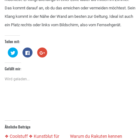
Das kommt darauf an, ob du das erreichen oder vermeiden möchtest. Sein
Klang kommt in der Nähe der Wand am besten zur Geltung. Ideal ist auch
ein Platz rechts oder links vom Bildschirm, also vom Fernsehgerät.
Teilen mit:
Klick,
Klick,
Zum
um
um
Teilen
über
auf
auf
Twitter
Facebook
Google+
zu
zu
anklicken
Gefällt mir:
teilen
teilen
(Wird
(Wird
(Wird
in
in
in
neuem
Wird geladen...
neuem
neuem
Fenster
Fenster
Fenster
geöffnet)
geöffnet)
geöffnet)
Ähnliche Beiträge
❖ Coolstuff ❖ Kunstblut für
Warum du Rakuten kennen