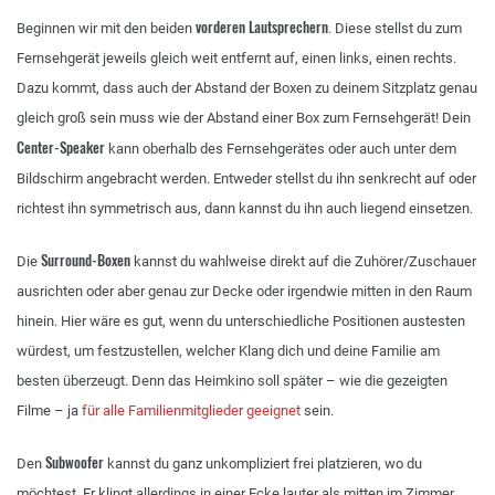
vorderen Lautsprechern
Beginnen wir mit den beiden
. Diese stellst du zum
Fernsehgerät jeweils gleich weit entfernt auf, einen links, einen rechts.
Dazu kommt, dass auch der Abstand der Boxen zu deinem Sitzplatz genau
gleich groß sein muss wie der Abstand einer Box zum Fernsehgerät! Dein
Center-Speaker
kann oberhalb des Fernsehgerätes oder auch unter dem
Bildschirm angebracht werden. Entweder stellst du ihn senkrecht auf oder
richtest ihn symmetrisch aus, dann kannst du ihn auch liegend einsetzen.
Surround-Boxen
Die
kannst du wahlweise direkt auf die Zuhörer/Zuschauer
ausrichten oder aber genau zur Decke oder irgendwie mitten in den Raum
hinein. Hier wäre es gut, wenn du unterschiedliche Positionen austesten
würdest, um festzustellen, welcher Klang dich und deine Familie am
besten überzeugt. Denn das Heimkino soll später – wie die gezeigten
Filme – ja
für alle Familienmitglieder geeignet
sein.
Subwoofer
Den
kannst du ganz unkompliziert frei platzieren, wo du
möchtest. Er klingt allerdings in einer Ecke lauter als mitten im Zimmer.