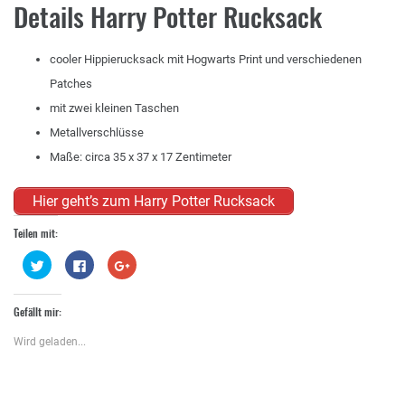
Details Harry Potter Rucksack
cooler Hippierucksack mit Hogwarts Print und verschiedenen
Patches
mit zwei kleinen Taschen
Metallverschlüsse
Maße: circa 35 x 37 x 17 Zentimeter
Hier geht’s zum Harry Potter Rucksack
Teilen mit:
Klick,
Klick,
Zum
um
um
Teilen
über
auf
auf
Twitter
Facebook
Google+
zu
zu
anklicken
Gefällt mir:
teilen
teilen
(Wird
(Wird
(Wird
in
in
in
neuem
Wird geladen...
neuem
neuem
Fenster
Fenster
Fenster
geöffnet)
geöffnet)
geöffnet)