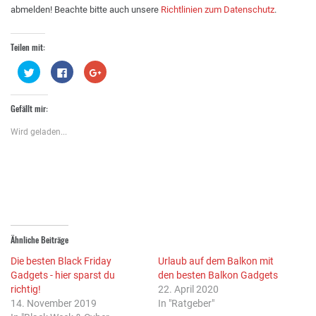
abmelden! Beachte bitte auch unsere
Richtlinien zum Datenschutz
.
Teilen mit:
Klick,
Klick,
Zum
um
um
Teilen
über
auf
auf
Twitter
Facebook
Google+
zu
zu
anklicken
Gefällt mir:
teilen
teilen
(Wird
(Wird
(Wird
in
in
in
neuem
Wird geladen...
neuem
neuem
Fenster
Fenster
Fenster
geöffnet)
geöffnet)
geöffnet)
Ähnliche Beiträge
Die besten Black Friday
Urlaub auf dem Balkon mit
Gadgets - hier sparst du
den besten Balkon Gadgets
richtig!
22. April 2020
14. November 2019
In "Ratgeber"