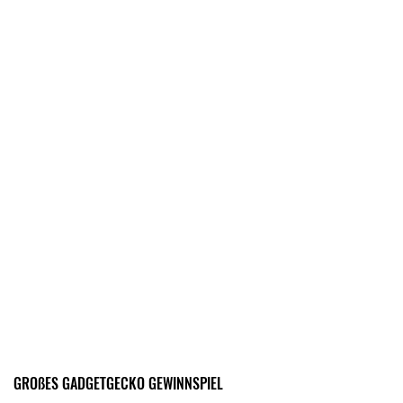
GROßES GADGETGECKO GEWINNSPIEL