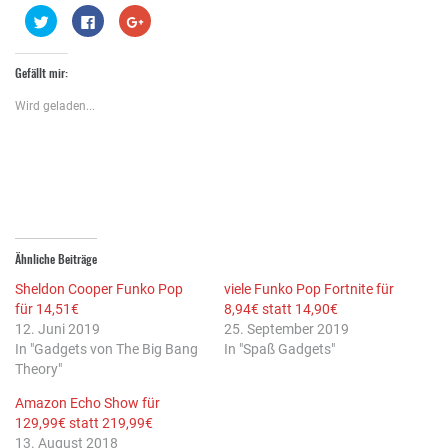
Klick,
Klick,
Zum
um
um
Teilen
über
auf
auf
Twitter
Facebook
Google+
zu
zu
anklicken
Gefällt mir:
teilen
teilen
(Wird
(Wird
(Wird
in
in
in
neuem
Wird geladen...
neuem
neuem
Fenster
Fenster
Fenster
geöffnet)
geöffnet)
geöffnet)
Ähnliche Beiträge
Sheldon Cooper Funko Pop
viele Funko Pop Fortnite für
für 14,51€
8,94€ statt 14,90€
12. Juni 2019
25. September 2019
In "Gadgets von The Big Bang
In "Spaß Gadgets"
Theory"
Amazon Echo Show für
129,99€ statt 219,99€
13. August 2018