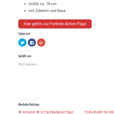
Größe ca. 18 cm
mit Zubehör und Base
Hier geht’s zur Fortnite Action Figur
Teilen mit:
Klick,
Klick,
Zum
um
um
Teilen
über
auf
auf
Twitter
Facebook
Google+
zu
zu
anklicken
Gefällt mir:
teilen
teilen
(Wird
(Wird
(Wird
in
in
in
neuem
Wird geladen...
neuem
neuem
Fenster
Fenster
Fenster
geöffnet)
geöffnet)
geöffnet)
Ähnliche Beiträge
❖ Amazon ❖ Q-Fig Deadpool Figur
Yoda Butler für Sü