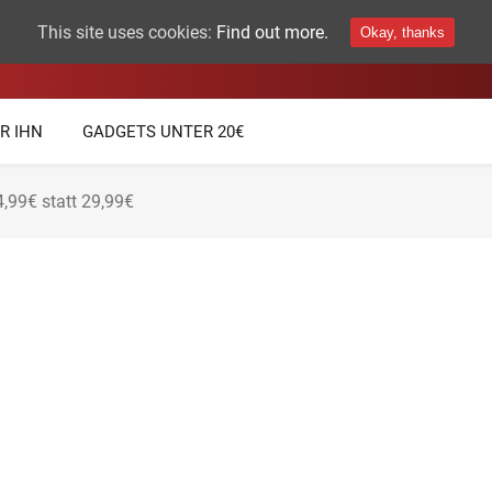
This site uses cookies:
Find out more.
Okay, thanks
THEMEN
TECHNIK GADGETS
R IHN
GADGETS UNTER 20€
4,99€ statt 29,99€