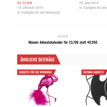
für 23,99€
29. Mai 2018
15. Oktober 2019
In "Gadgets für di
In "Gadgets für die Wohnung"
zurück
Männer Adventskalender für 23,70€ statt 49,95€
ÄHNLICHE BEITRÄGE
GADGETS FÜR DIE WOHNUNG
BATMAN GADGETS