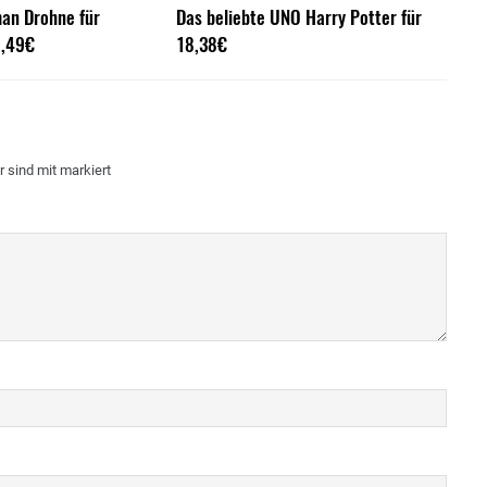
an Drohne für
Das beliebte UNO Harry Potter für
5,49€
18,38€
r sind mit
markiert