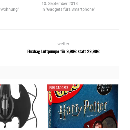
10. September 2018
e Wohnung"
In "Gadgets fürs Smartphone"
weiter
Fluxbag Luftpumpe für 9,99€ statt 29,99€
FUN GADGETS