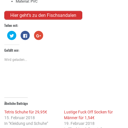
Material: PVC
Hier geht’s zu den Fischsandalen
Teilen mit:
Klick,
Klick,
Zum
um
um
Teilen
über
auf
auf
Twitter
Facebook
Google+
zu
zu
anklicken
Gefällt mir:
teilen
teilen
(Wird
(Wird
(Wird
in
in
in
neuem
Wird geladen...
neuem
neuem
Fenster
Fenster
Fenster
geöffnet)
geöffnet)
geöffnet)
Ähnliche Beiträge
Tetris Schuhe für 29,95€
Lustige Fuck Off Socken für
15. Februar 2018
Männer für 1,54€
In "Kleidung und Schuhe"
19. Februar 2018