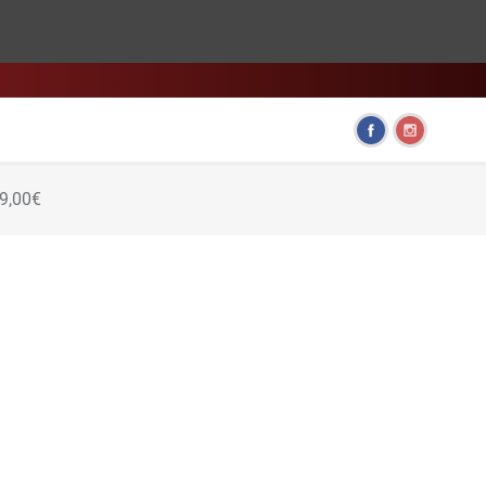
HOME & LIVING
FUN GADGETS
99,00€