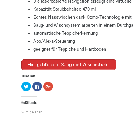
Die laserbasierte Navigation erzeugt eine virtuell
Kapazität Staubbehälter: 470 ml
Echtes Nasswischen dank Ozmo-Technologie mit 
Saug- und Wischsystem arbeiten in einem Durchg
automatische Teppicherkennung
App/Alexa-Steuerung
geeignet für Teppiche und Hartböden
Hier geht’s zum Saug-und Wischroboter
Teilen mit:
Klick,
Klick,
Zum
um
um
Teilen
über
auf
auf
Twitter
Facebook
Google+
zu
zu
anklicken
Gefällt mir:
teilen
teilen
(Wird
(Wird
(Wird
in
in
in
neuem
Wird geladen...
neuem
neuem
Fenster
Fenster
Fenster
geöffnet)
geöffnet)
geöffnet)