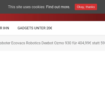
This site uses cookies:
Find out more.
Okay, thanks
THEMEN
TECHNIK GADGETS
R IHN
GADGETS UNTER 20€
oboter Ecovacs Robotics Deebot Ozmo 930 für 404,99€ statt 5