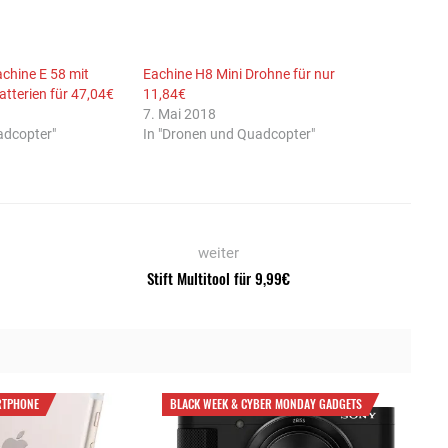
chine E 58 mit
Eachine H8 Mini Drohne für nur
tterien für 47,04€
11,84€
7. Mai 2018
adcopter"
In "Dronen und Quadcopter"
weiter
Stift Multitool für 9,99€
RTPHONE
BLACK WEEK & CYBER MONDAY GADGETS