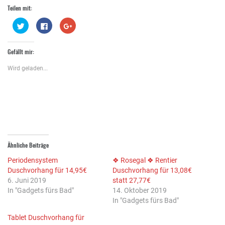
Teilen mit:
Klick,
Klick,
Zum
um
um
Teilen
über
auf
auf
Twitter
Facebook
Google+
zu
zu
anklicken
Gefällt mir:
teilen
teilen
(Wird
(Wird
(Wird
in
in
in
neuem
Wird geladen...
neuem
neuem
Fenster
Fenster
Fenster
geöffnet)
geöffnet)
geöffnet)
Ähnliche Beiträge
Periodensystem
❖ Rosegal ❖ Rentier
Duschvorhang für 14,95€
Duschvorhang für 13,08€
6. Juni 2019
statt 27,77€
In "Gadgets fürs Bad"
14. Oktober 2019
In "Gadgets fürs Bad"
Tablet Duschvorhang für