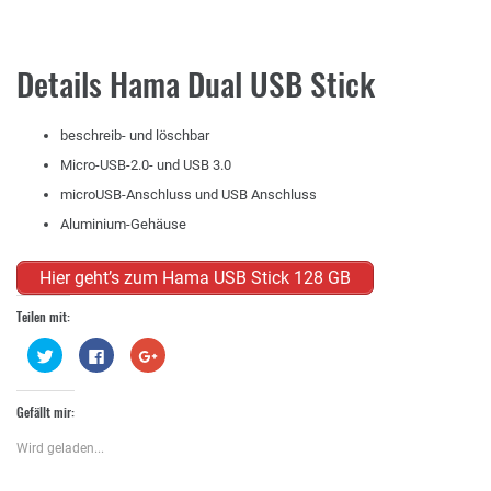
Details Hama Dual USB Stick
beschreib- und löschbar
Micro-USB-2.0- und USB 3.0
microUSB-Anschluss und USB Anschluss
Aluminium-Gehäuse
Hier geht’s zum Hama USB Stick 128 GB
Teilen mit:
Klick,
Klick,
Zum
um
um
Teilen
über
auf
auf
Twitter
Facebook
Google+
zu
zu
anklicken
Gefällt mir:
teilen
teilen
(Wird
(Wird
(Wird
in
in
in
neuem
Wird geladen...
neuem
neuem
Fenster
Fenster
Fenster
geöffnet)
geöffnet)
geöffnet)