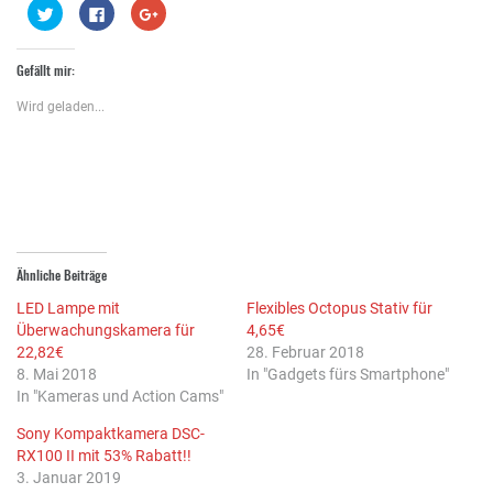
Klick,
Klick,
Zum
um
um
Teilen
über
auf
auf
Twitter
Facebook
Google+
zu
zu
anklicken
Gefällt mir:
teilen
teilen
(Wird
(Wird
(Wird
in
in
in
neuem
Wird geladen...
neuem
neuem
Fenster
Fenster
Fenster
geöffnet)
geöffnet)
geöffnet)
Ähnliche Beiträge
LED Lampe mit
Flexibles Octopus Stativ für
Überwachungskamera für
4,65€
22,82€
28. Februar 2018
8. Mai 2018
In "Gadgets fürs Smartphone"
In "Kameras und Action Cams"
Sony Kompaktkamera DSC-
RX100 II mit 53% Rabatt!!
3. Januar 2019