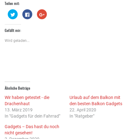
Teilen mit:
Klick,
Klick,
Zum
um
um
Teilen
über
auf
auf
Twitter
Facebook
Google+
zu
zu
anklicken
Gefällt mir:
teilen
teilen
(Wird
(Wird
(Wird
in
in
in
neuem
Wird geladen...
neuem
neuem
Fenster
Fenster
Fenster
geöffnet)
geöffnet)
geöffnet)
Ähnliche Beiträge
Wir haben getestet - die
Urlaub auf dem Balkon mit
Drachenhaut
den besten Balkon Gadgets
13. März 2019
22. April 2020
In "Gadgets für dein Fahrrad"
In "Ratgeber"
Gadgets – Das hast du noch
nicht gesehen!