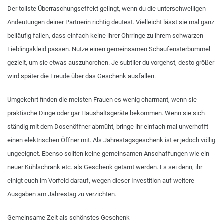
Der tollste Überraschungseffekt gelingt, wenn du die unterschwelligen
Andeutungen deiner Partnerin richtig deutest. Vielleicht lässt sie mal ganz
beiläufig fallen, dass einfach keine ihrer Ohrringe zu ihrem schwarzen
Lieblingskleid passen. Nutze einen gemeinsamen Schaufensterbummel
gezielt, um sie etwas auszuhorchen. Je subtiler du vorgehst, desto größer
wird später die Freude über das Geschenk ausfallen.
Umgekehrt finden die meisten Frauen es wenig charmant, wenn sie
praktische Dinge oder gar Haushaltsgeräte bekommen. Wenn sie sich
ständig mit dem Dosenöffner abmüht, bringe ihr einfach mal unverhofft
einen elektrischen Öffner mit. Als Jahrestagsgeschenk ist er jedoch völlig
ungeeignet. Ebenso sollten keine gemeinsamen Anschaffungen wie ein
neuer Kühlschrank etc. als Geschenk getarnt werden. Es sei denn, ihr
einigt euch im Vorfeld darauf, wegen dieser Investition auf weitere
Ausgaben am Jahrestag zu verzichten.
Gemeinsame Zeit als schönstes Geschenk