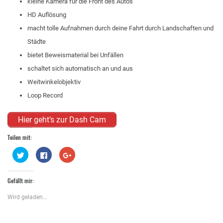
kleine Kamera für die Front des Autos
HD Auflösung
macht tolle Aufnahmen durch deine Fahrt durch Landschaften und
Städte
bietet Beweismaterial bei Unfällen
schaltet sich automatisch an und aus
Weitwinkelobjektiv
Loop Record
Hier geht’s zur Dash Cam
Teilen mit:
Klick,
Klick,
Zum
um
um
Teilen
über
auf
auf
Twitter
Facebook
Google+
zu
zu
anklicken
Gefällt mir:
teilen
teilen
(Wird
(Wird
(Wird
in
in
in
neuem
Wird geladen...
neuem
neuem
Fenster
Fenster
Fenster
geöffnet)
geöffnet)
geöffnet)