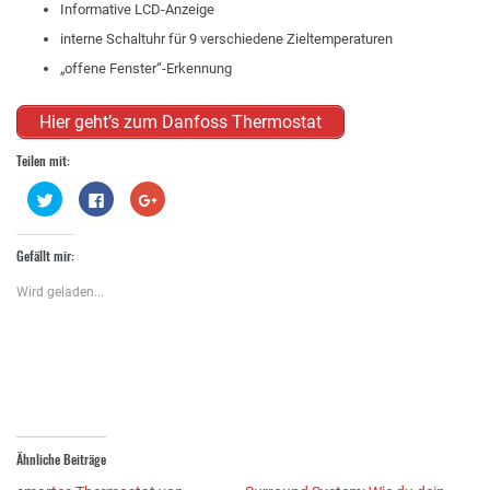
Informative LCD-Anzeige
interne Schaltuhr für 9 verschiedene Zieltemperaturen
„offene Fenster“-Erkennung
Hier geht’s zum Danfoss Thermostat
Teilen mit:
Klick,
Klick,
Zum
um
um
Teilen
über
auf
auf
Twitter
Facebook
Google+
zu
zu
anklicken
Gefällt mir:
teilen
teilen
(Wird
(Wird
(Wird
in
in
in
neuem
Wird geladen...
neuem
neuem
Fenster
Fenster
Fenster
geöffnet)
geöffnet)
geöffnet)
Ähnliche Beiträge