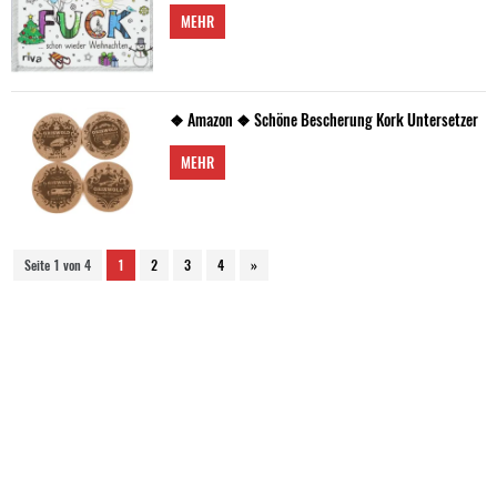
MEHR
❖ Amazon ❖ Schöne Bescherung Kork Untersetzer
MEHR
Seite 1 von 4
1
2
3
4
»