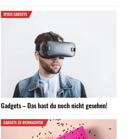
SPASS GADGETS
Gadgets – Das hast du noch nicht gesehen!
GADGETS ZU WEIHNACHTEN