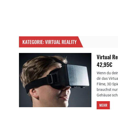
KATEGORIE: VIRTUAL REALITY
Virtual R
42,95€
Wenn du dein
dir das Virt
Filme, 3D Spi
brauchst nur
Gehäuse schl
MEHR