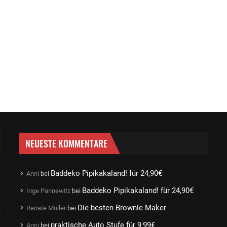
NEUESTE KOMMENTARE
Baddeko Pipikakaland! für 24,90€
Anni
bei
Baddeko Pipikakaland! für 24,90€
Inge Pannewitz
bei
Die besten Brownie Maker
Renate Müller
bei
praktische Auto Stufe für 9,99€
Anni
bei