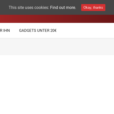
This site uses cookies:
Find out more.
Okay, thanks
THEMEN
TECHNIK GADGETS
R IHN
GADGETS UNTER 20€