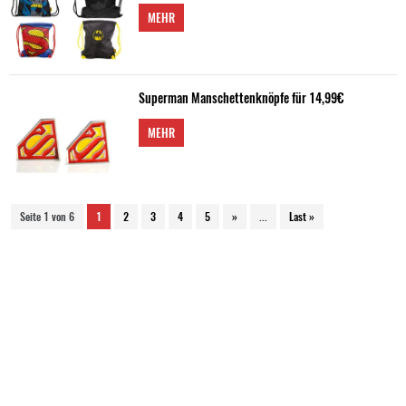
MEHR
Superman Manschettenknöpfe für 14,99€
MEHR
Seite 1 von 6
1
2
3
4
5
»
...
Last »