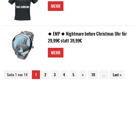
MEHR
❖ EMP ❖ Nightmare before Christmas Uhr für
29,99€ statt 39,99€
MEHR
Seite 1 von 14
1
2
3
4
5
»
10
...
Last »