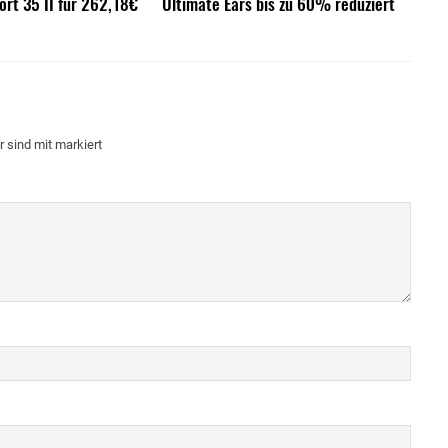
rt 35 II für 262,18€
Ultimate Ears bis zu 60% reduziert
r sind mit
markiert