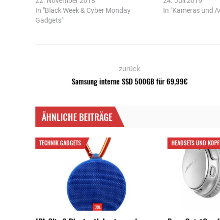
22. November 2018
24. Juli 2019
In "Black Week & Cyber Monday
In "Kameras und A
Gadgets"
zurück
Samsung interne SSD 500GB für 69,99€
ÄHNLICHE BEITRÄGE
TECHNIK GADGETS
HEADSETS UND KOP