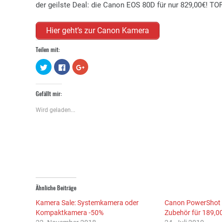
der geilste Deal: die Canon EOS 80D für nur 829,00€! TO
Hier geht’s zur Canon Kamera
Teilen mit:
Klick,
Klick,
Zum
um
um
Teilen
über
auf
auf
Twitter
Facebook
Google+
zu
zu
anklicken
Gefällt mir:
teilen
teilen
(Wird
(Wird
(Wird
in
in
in
neuem
Wird geladen...
neuem
neuem
Fenster
Fenster
Fenster
geöffnet)
geöffnet)
geöffnet)
Ähnliche Beiträge
Kamera Sale: Systemkamera oder
Canon PowerShot S
Kompaktkamera -50%
Zubehör für 189,0