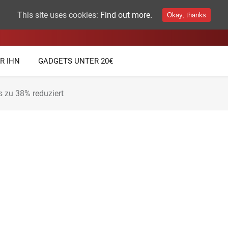
This site uses cookies:
Find out more.
Okay, thanks
THEMEN
TECHNIK GADGETS
R IHN
GADGETS UNTER 20€
 zu 38% reduziert