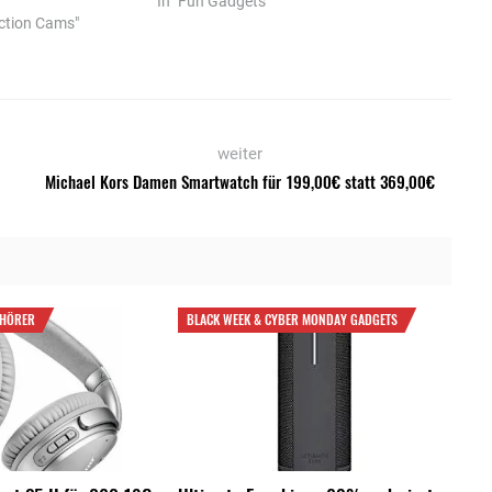
In "Fun Gadgets"
ction Cams"
weiter
Michael Kors Damen Smartwatch für 199,00€ statt 369,00€
FHÖRER
BLACK WEEK & CYBER MONDAY GADGETS