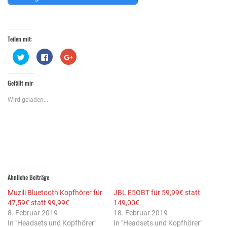
Teilen mit:
Klick,
Klick,
Zum
um
um
Teilen
über
auf
auf
Twitter
Facebook
Google+
zu
zu
anklicken
Gefällt mir:
teilen
teilen
(Wird
(Wird
(Wird
in
in
in
neuem
Wird geladen...
neuem
neuem
Fenster
Fenster
Fenster
geöffnet)
geöffnet)
geöffnet)
Ähnliche Beiträge
Muzili Bluetooth Kopfhörer für
JBL E5OBT für 59,99€ statt
47,59€ statt 99,99€
149,00€
8. Februar 2019
18. Februar 2019
In "Headsets und Kopfhörer"
In "Headsets und Kopfhörer"