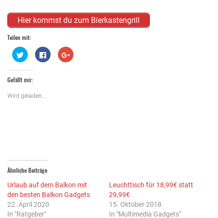
Hier kommst du zum Bierkastengrill
Teilen mit:
Klick,
Klick,
Zum
um
um
Teilen
über
auf
auf
Twitter
Facebook
Google+
zu
zu
anklicken
Gefällt mir:
teilen
teilen
(Wird
(Wird
(Wird
in
in
in
neuem
Wird geladen...
neuem
neuem
Fenster
Fenster
Fenster
geöffnet)
geöffnet)
geöffnet)
Ähnliche Beiträge
Urlaub auf dem Balkon mit
Leuchttisch für 18,99€ statt
den besten Balkon Gadgets
29,99€
22. April 2020
15. Oktober 2018
In "Ratgeber"
In "Multimedia Gadgets"