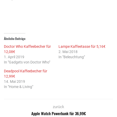
neuem
neuem
Fenster
Fenster
Fenster
geöffnet)
geöffnet)
geöffnet)
Ähnliche Beiträge
Doctor Who Kaffeebecher für
Lampe Kaffeetasse für 5,16€
12,08€
2. Mai 2018
1. April 2019
In "Beleuchtung"
In "Gadgets von Doctor Who"
Deadpool Kaffeebecher für
12,99€
14. Mai 2019
In "Home & Living"
zurück
Apple Watch Powerbank für 36,99€