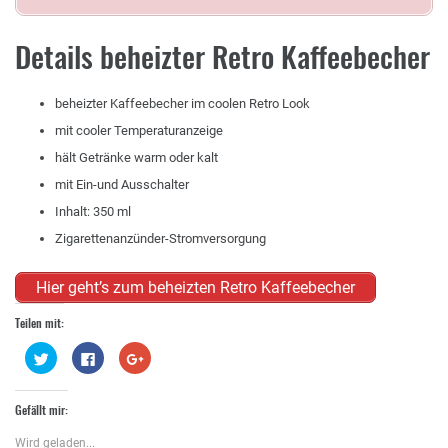
Details beheizter Retro Kaffeebecher
beheizter Kaffeebecher im coolen Retro Look
mit cooler Temperaturanzeige
hält Getränke warm oder kalt
mit Ein-und Ausschalter
Inhalt: 350 ml
Zigarettenanzünder-Stromversorgung
Hier geht’s zum beheizten Retro Kaffeebecher
Teilen mit:
Klick,
Klick,
Zum
um
um
Teilen
über
auf
auf
Twitter
Facebook
Google+
zu
zu
anklicken
Gefällt mir:
teilen
teilen
(Wird
(Wird
(Wird
in
in
in
neuem
Wird geladen...