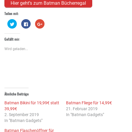
Hier geht’s zum Batman Bücherregal
Teilen mit:
Klick,
Klick,
Zum
um
um
Teilen
über
auf
auf
Twitter
Facebook
Google+
zu
zu
anklicken
Gefällt mir:
teilen
teilen
(Wird
(Wird
(Wird
in
in
in
neuem
Wird geladen...
neuem
neuem
Fenster
Fenster
Fenster
geöffnet)
geöffnet)
geöffnet)
Ähnliche Beiträge
Batman Bikini für 19,99€ statt
Batman Fliege für 14,99€
39,99€
21. Februar 2019
2. September 2019
In "Batman Gadgets"
In "Batman Gadgets"
Batman Flaschenöffner für