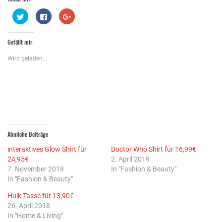
Klick,
Klick,
Zum
um
um
Teilen
über
auf
auf
Twitter
Facebook
Google+
zu
zu
anklicken
Gefällt mir:
teilen
teilen
(Wird
(Wird
(Wird
in
in
in
neuem
Wird geladen...
neuem
neuem
Fenster
Fenster
Fenster
geöffnet)
geöffnet)
geöffnet)
Ähnliche Beiträge
interaktives Glow Shirt für
Doctor Who Shirt für 16,99€
24,95€
2. April 2019
7. November 2018
In "Fashion & Beauty"
In "Fashion & Beauty"
Hulk Tasse für 13,90€
26. April 2018
In "Home & Living"