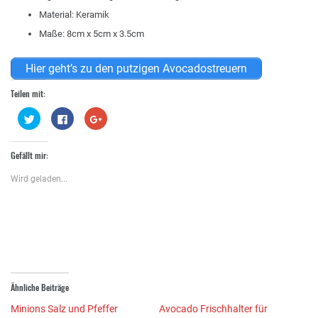
Material: Keramik
Maße: 8cm x 5cm x 3.5cm
Hier geht’s zu den putzigen Avocadostreuern
Teilen mit:
Klick,
Klick,
Zum
um
um
Teilen
über
auf
auf
Twitter
Facebook
Google+
zu
zu
anklicken
Gefällt mir:
teilen
teilen
(Wird
(Wird
(Wird
in
in
in
neuem
Wird geladen...
neuem
neuem
Fenster
Fenster
Fenster
geöffnet)
geöffnet)
geöffnet)
Ähnliche Beiträge
Minions Salz und Pfeffer
Avocado Frischhalter für