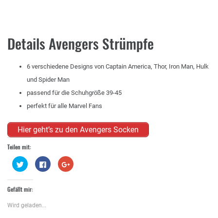
Details Avengers Strümpfe
6 verschiedene Designs von Captain America, Thor, Iron Man, Hulk
und Spider Man
passend für die Schuhgröße 39-45
perfekt für alle Marvel Fans
Hier geht’s zu den Avengers Socken
Teilen mit:
Klick,
Klick,
Zum
um
um
Teilen
über
auf
auf
Twitter
Facebook
Google+
zu
zu
anklicken
Gefällt mir:
teilen
teilen
(Wird
(Wird
(Wird
in
in
in
neuem
Wird geladen...
neuem
neuem
Fenster
Fenster
Fenster
geöffnet)