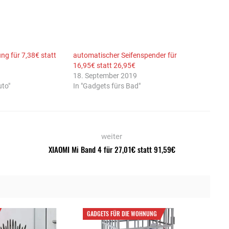
g für 7,38€ statt
automatischer Seifenspender für
16,95€ statt 26,95€
18. September 2019
uto"
In "Gadgets fürs Bad"
weiter
XIAOMI Mi Band 4 für 27,01€ statt 91,59€
GADGETS FÜR DIE WOHNUNG