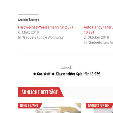
Ähnliche Beiträge
Farbwechsel-Wasserhahn für 2,87€
Auto Handyhalterun
6. März 2018
10,99€
In "Gadgets für die Wohnung"
2. Oktober 2018
In "Gadgets fürs A
zurück
❖ Coolstuff ❖ Klugscheißer Spiel für 18,95€
ÄHNLICHE BEITRÄGE
HOME & LIVING
GADGETS FÜR IHN