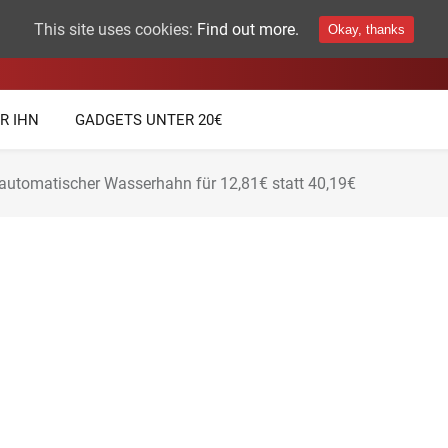
This site uses cookies:
Find out more.
Okay, thanks
THEMEN
TECHNIK GADGETS
R IHN
GADGETS UNTER 20€
automatischer Wasserhahn für 12,81€ statt 40,19€