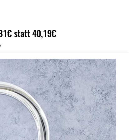
81€ statt 40,19€
E