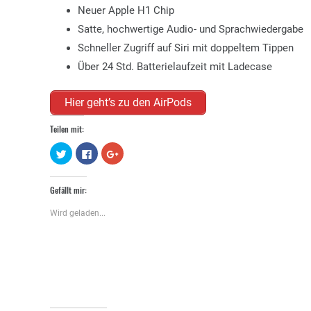
Neuer Apple H1 Chip
Satte, hochwertige Audio- und Sprachwiedergabe
Schneller Zugriff auf Siri mit doppeltem Tippen
Über 24 Std. Batterielaufzeit mit Ladecase
Hier geht’s zu den AirPods
Teilen mit:
Klick,
Klick,
Zum
um
um
Teilen
über
auf
auf
Twitter
Facebook
Google+
zu
zu
anklicken
Gefällt mir:
teilen
teilen
(Wird
(Wird
(Wird
in
in
in
neuem
Wird geladen...
neuem
neuem
Fenster
Fenster
Fenster
geöffnet)
geöffnet)
geöffnet)