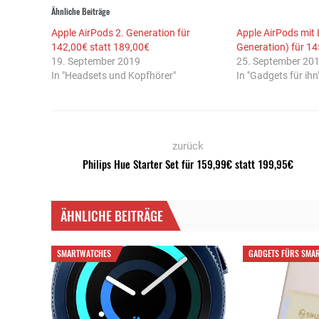
Ähnliche Beiträge
Apple AirPods 2. Generation für
Apple AirPods mit 
142,00€ statt 189,00€
Generation) für 1
19. September 2019
25. September 20
In "Headsets und Kopfhörer"
In "Gadgets für ihn
zurück
Philips Hue Starter Set für 159,99€ statt 199,95€
ÄHNLICHE BEITRÄGE
SMARTWATCHES
GADGETS FÜRS SMA