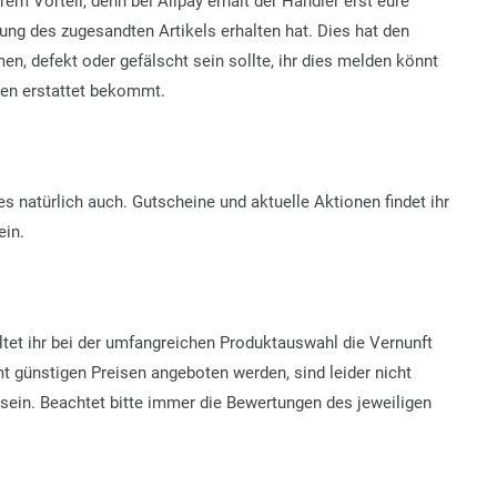
m Vorteil, denn bei Alipay erhält der Händler erst eure
ng des zugesandten Artikels erhalten hat. Dies hat den
en, defekt oder gefälscht sein sollte, ihr dies melden könnt
en erstattet bekommt.
es natürlich auch.
Gutscheine und aktuelle Aktionen findet ihr
ein.
ltet ihr bei der umfangreichen Produktauswahl die Vernunft
mt günstigen Preisen angeboten werden, sind leider nicht
sein. Beachtet bitte immer die Bewertungen des jeweiligen