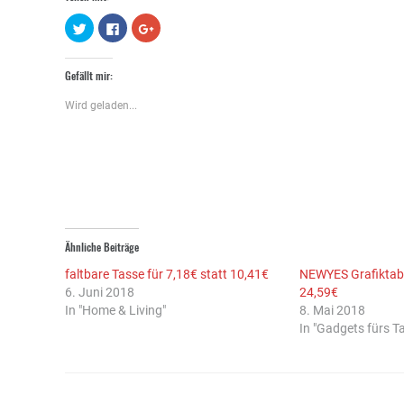
Klick,
Klick,
Zum
um
um
Teilen
über
auf
auf
Twitter
Facebook
Google+
zu
zu
anklicken
Gefällt mir:
teilen
teilen
(Wird
(Wird
(Wird
in
in
in
neuem
Wird geladen...
neuem
neuem
Fenster
Fenster
Fenster
geöffnet)
geöffnet)
geöffnet)
Ähnliche Beiträge
faltbare Tasse für 7,18€ statt 10,41€
NEWYES Grafiktable
6. Juni 2018
24,59€
In "Home & Living"
8. Mai 2018
In "Gadgets fürs Ta