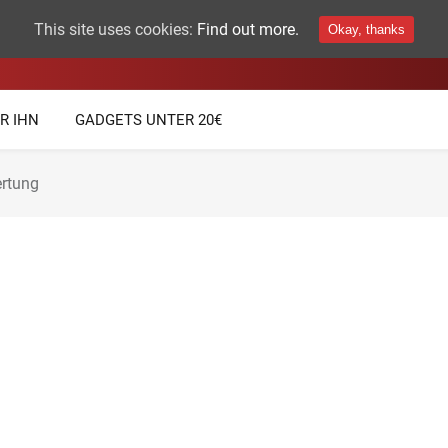
This site uses cookies:
Find out more.
Okay, thanks
THEMEN
TECHNIK GADGETS
R IHN
GADGETS UNTER 20€
rtung